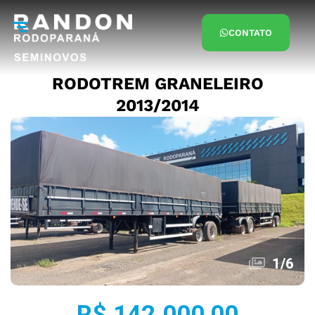
CONTATO
RODOTREM GRANELEIRO
2013/2014
1
/
6
R$ 142.000,00