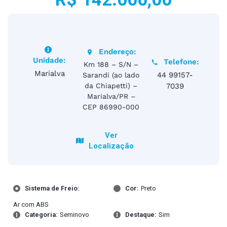
Endereço:
Unidade:
Telefone:
Km 188 – S/N –
Marialva
44 99157-
Sarandi (ao lado
da Chiapetti) –
7039
Marialva/PR –
CEP 86990-000
Ver
Localização
Sistema de Freio:
Cor:
Preto
Ar com ABS
Categoria:
Seminovo
Destaque:
Sim